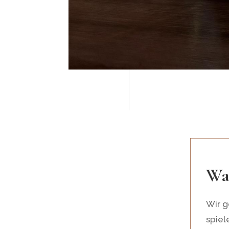
Wa
Wir g
spiel