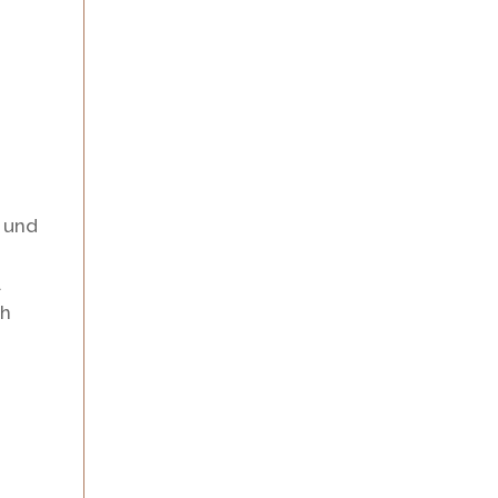
 und
.
ch