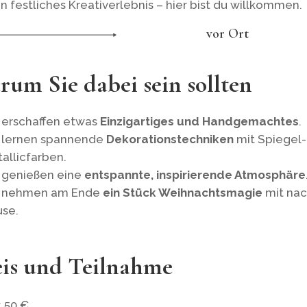
in festliches Kreativerlebnis – hier bist du willkommen.
vor Ort
um Sie dabei sein sollten
 erschaffen etwas
Einzigartiges und Handgemachtes
.
 lernen spannende
Dekorationstechniken
mit Spiegel-
allicfarben.
 genießen eine
entspannte, inspirierende Atmosphäre
e nehmen am Ende
ein Stück Weihnachtsmagie
mit na
se.
eis und Teilnahme
:
50 €