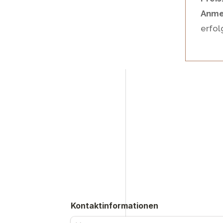
Anme
erfol