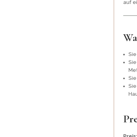
auf e
War
Sie
Sie
Met
Sie
Si
Hau
Pr
Preis