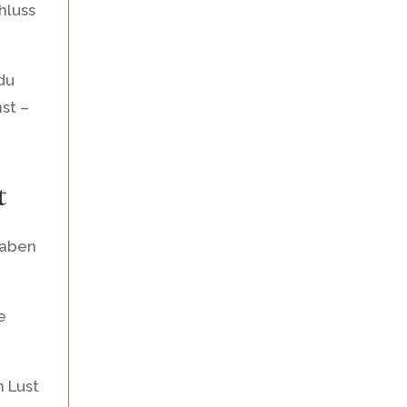
hluss
 du
st –
t
haben
e
h Lust